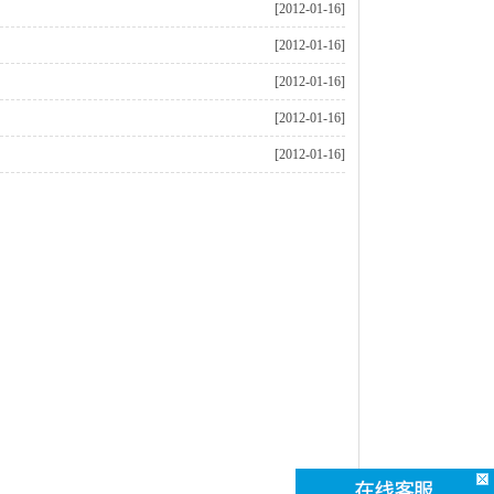
[2012-01-16]
[2012-01-16]
[2012-01-16]
[2012-01-16]
[2012-01-16]