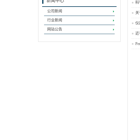
新闻中心
科
公司新闻
关
行业新闻
仪
网站公告
近
Pe