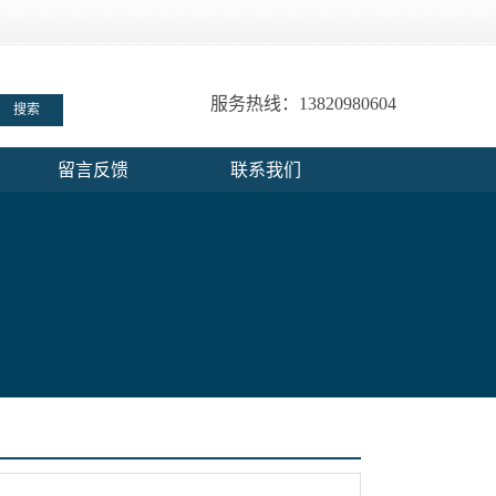
服务热线：13820980604
留言反馈
联系我们