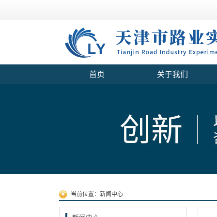
首页
关于我们
当前位置：
新闻中心