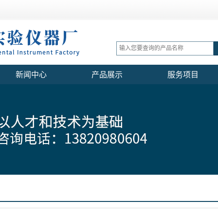
新闻中心
产品展示
服务项目