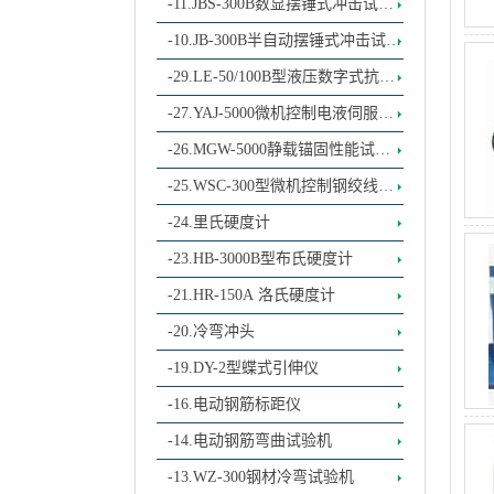
式冲击试验机
-11.JBS-300B数显摆锤式冲击试验
机
-10.JB-300B半自动摆锤式冲击试验
机
-29.LE-50/100B型液压数字式抗拉
抗弯曲拉力试验机
-27.YAJ-5000微机控制电液伺服橡
胶支座压剪试
-26.MGW-5000静载锚固性能试验
机
-25.WSC-300型微机控制钢绞线松
弛试验机
-24.里氏硬度计
-23.HB-3000B型布氏硬度计
-21.HR-150A 洛氏硬度计
-20.冷弯冲头
-19.DY-2型蝶式引伸仪
-16.电动钢筋标距仪
-14.电动钢筋弯曲试验机
-13.WZ-300钢材冷弯试验机