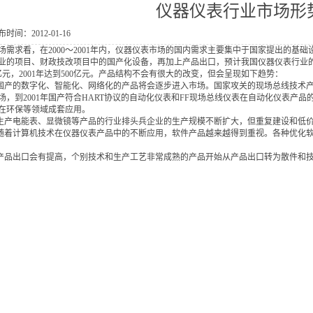
仪器仪表行业市场形
布时间：2012-01-16
场需求看，在2000～2001年内，仪器仪表市场的国内需求主要集中于国家提出的基
业的项目、财政技改项目中的国产化设备，再加上产品出口，预计我国仪器仪表行业的增
0亿元，2001年达到500亿元。产品结构不会有很大的改变，但会呈现如下趋势：
国产的数字化、智能化、网络化的产品将会逐步进入市场。国家攻关的现场总线技术产
场，到2001年国产符合HART协议的自动化仪表和FF现场总线仪表在自动化仪表产
在环保等领域成套应用。
生产电能表、显微镜等产品的行业排头兵企业的生产规模不断扩大，但重复建设和低
随着计算机技术在仪器仪表产品中的不断应用，软件产品越来越得到重视。各种优化
产品出口会有提高，个别技术和生产工艺非常成熟的产品开始从产品出口转为散件和