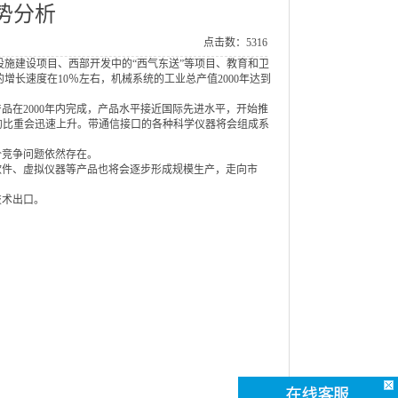
势分析
点击数：5316
础设施建设项目、西部开发中的“西气东送”等项目、教育和卫
长速度在10％左右，机械系统的工业总产值2000年达到
品在2000年内完成，产品水平接近国际先进水平，开始推
品的比重会迅速上升。带通信接口的各种科学仪器将会组成系
价竞争问题依然存在。
软件、虚拟仪器等产品也将会逐步形成规模生产，走向市
技术出口。