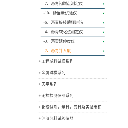
-7、沥青闪燃点测定仪
-10、砂当量试验仪
-6、沥青旋转薄膜烘箱
-4、沥青软化点测定仪
-3、沥青延伸度仪
-2、沥青针入度
工程塑料试模系列
金属试模系列
天平系列
无损检测仪器系列
化玻试剂，量具，刃具及实验用铺助
工具类
油漆涂料试验仪器