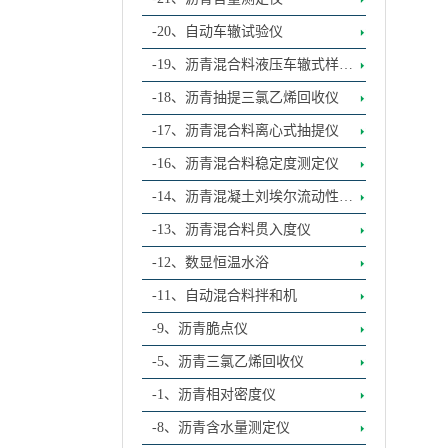
-20、自动车辙试验仪
-19、沥青混合料液压车辙式样成
型机
-18、沥青抽提三氯乙烯回收仪
-17、沥青混合料离心式抽提仪
-16、沥青混合料稳定度测定仪
-14、沥青混凝土刘埃尔流动性试
验仪
-13、沥青混合料贯入度仪
-12、数显恒温水浴
-11、自动混合料拌和机
-9、沥青脆点仪
-5、沥青三氯乙烯回收仪
-1、沥青相对密度仪
-8、沥青含水量测定仪