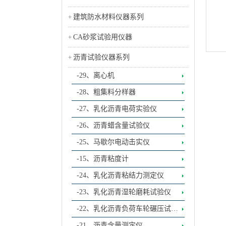
建筑防水材料仪器系列
CA砂浆试验用仪器
沥青试验仪器系列
-29、离心机
-28、粗集料分样器
-27、乳化沥青电荷实验仪
-26、沥青蜡含量试验仪
-25、马歇尔电动击实仪
-15、沥青粘度计
-24、乳化沥青粘结力测定仪
-23、乳化沥青湿轮磨耗试验仪
-22、乳化沥青负荷车轮碾压试验
仪
-21、沥青含量测定仪