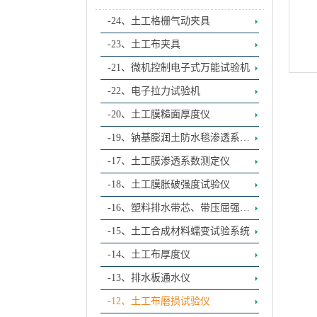
-24、土工格栅气动夹具
-23、土工布夹具
-21、微机控制电子式万能试验机
-22、电子拉力试验机
-20、土工膜糙面厚度仪
-19、钠基膨润土防水毯渗透系数
测定仪
-17、土工膜渗透系数测定仪
-18、土工膜胀破强度试验仪
-16、塑料排水带芯、带压屈强度
试验仪
-15、土工合成材料蠕变试验系统
-14、土工布厚度仪
-13、排水板通水仪
-12、土工布磨损试验仪