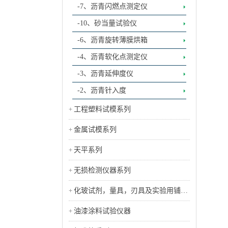
-7、沥青闪燃点测定仪
-10、砂当量试验仪
-6、沥青旋转薄膜烘箱
-4、沥青软化点测定仪
-3、沥青延伸度仪
-2、沥青针入度
工程塑料试模系列
金属试模系列
天平系列
无损检测仪器系列
化玻试剂，量具，刃具及实验用铺助
工具类
油漆涂料试验仪器