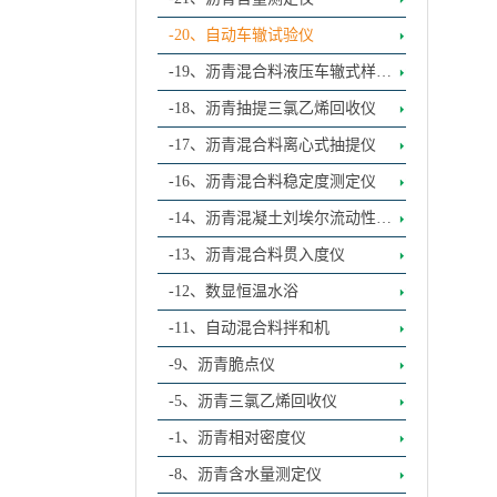
-20、自动车辙试验仪
-19、沥青混合料液压车辙式样成
型机
-18、沥青抽提三氯乙烯回收仪
-17、沥青混合料离心式抽提仪
-16、沥青混合料稳定度测定仪
-14、沥青混凝土刘埃尔流动性试
验仪
-13、沥青混合料贯入度仪
-12、数显恒温水浴
-11、自动混合料拌和机
-9、沥青脆点仪
-5、沥青三氯乙烯回收仪
-1、沥青相对密度仪
-8、沥青含水量测定仪