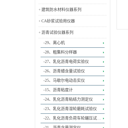
建筑防水材料仪器系列
CA砂浆试验用仪器
沥青试验仪器系列
-29、离心机
-28、粗集料分样器
-27、乳化沥青电荷实验仪
-26、沥青蜡含量试验仪
-25、马歇尔电动击实仪
-15、沥青粘度计
-24、乳化沥青粘结力测定仪
-23、乳化沥青湿轮磨耗试验仪
-22、乳化沥青负荷车轮碾压试验
仪
-21、沥青含量测定仪