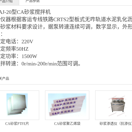
产品参数
产品介绍
AJ-20型CA砂浆搅拌机
本仪器根据客运专线铁路CRTS2型板式无咋轨道水泥乳化
青砂浆材料要求设计，据泵转速连续可调，数字显示，外
数：
定电话：220V
定频率50HZ
定功率：1500W
拌转速：0r/min-200r/min范围可调。
关产品
CA砂浆PTFE片
CA砂浆聚乙烯袋
砂浆渗透仪（抗渗仪