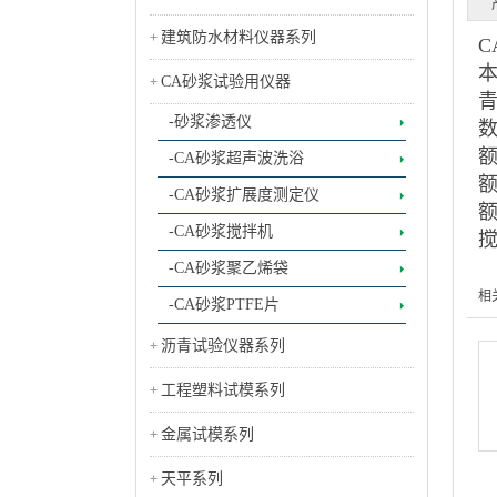
建筑防水材料仪器系列
C
CA砂浆试验用仪器
-砂浆渗透仪
额
-CA砂浆超声波洗浴
额
-CA砂浆扩展度测定仪
额
-CA砂浆搅拌机
搅
-CA砂浆聚乙烯袋
相
-CA砂浆PTFE片
沥青试验仪器系列
工程塑料试模系列
金属试模系列
天平系列