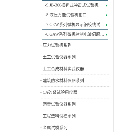
-9.JB-300摆锤式冲击式试验机
-8.液压万能试验机钳口
-7.GEW系列微机显示钢绞线试验
机
-6.GAW系列微机控制电液伺服钢
绞线试验机（标配、高配）
压力试验机系列
土工试验仪器系列
土工合成材料实验仪器
建筑防水材料仪器系列
CA砂浆试验用仪器
沥青试验仪器系列
工程塑料试模系列
金属试模系列