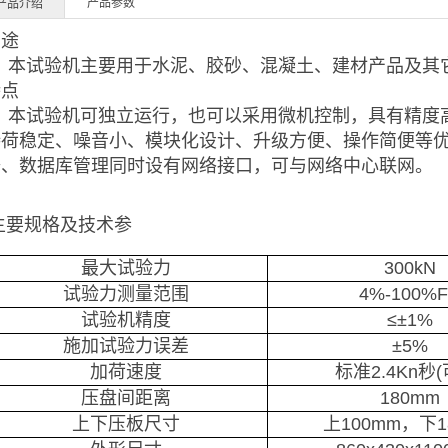
产品参数
产品介绍
用途
本试验机主要用于水泥、胶砂、混凝土、建材产品及其
特点
本试验机可独立运行，也可以采用微机控制，具有精度
持荷稳定、噪音小、模块化设计、升级方便、操作简便等
备、数据库管理同时设有网络接口，可与网络中心联网。
主要规格及技术参
最大试验力
300kN
试验力测量范围
4%-100%
试验机精度
≤±1%
施加试验力误差
±5%
加荷速度
标准
2.4Kn
秒
(
压盘间距离
180mm
上下压板尺寸
上
100mm
，下