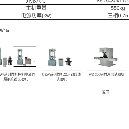
外形尺寸
860x430x11
主机重量
550kg
电源功率
(kw)
三相
0.75
关产品
AW系列微机控制电液伺
GEW系列微机显示钢绞线
WZ-300钢材冷弯试验机
服钢绞线试验机
试验机
返回