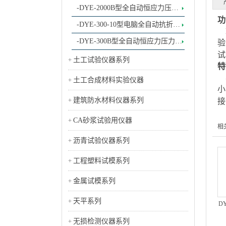
-DYE-2000B型全自动恒应力压力
功
试验机1
-DYE-300-10型电脑全自动抗折抗
D
压试验机
-DYE-300B型全自动恒应力压力试
验
试
验机
土工试验仪器系列
特
本
土工合成材料实验仪器
小
建筑防水材料仪器系列
接
CA砂浆试验用仪器
相
沥青试验仪器系列
工程塑料试模系列
金属试模系列
天平系列
D
无损检测仪器系列